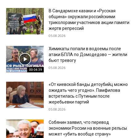
В Сандармохе казаки и «Русская
община» окружали российскими
триколорами участников акции памяти
жертв репрессий
05.08.2026
Химикаты попали в водоемы после
атаки БПЛА по Домодедово — жители
бьют тревогу
05.08.2026
00:04:39
«От киевской банды детоубийц можно
ожидать чего угодно». Памфилова
встретилась с Путиным после
жеребьевки партий
05.08.2026
Собянин заявил, что перевод
экономики России на военные рельсы
может «убить вообще страну»