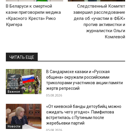
В Беларуси к смертной
Следственный Комитет
казни приговорили медика
завершил расследование
«Красного Креста» Рико
дела об «участии в ФБК»
Кригера
против активистки и
журналистки Ольги
Комлевой
ЧИТАТЬ ЕЩЕ
В Сандармохе казаки и «Русская
община» окружали российскими
триколорами участников акции памяти
жертв репрессий
Важное
05.08.2026
«От киевской банды детоубийц можно
ожидать чего угодно». Памфилова
встретилась с Путиным после
жеребьевки партий
Новости
05.08.2026