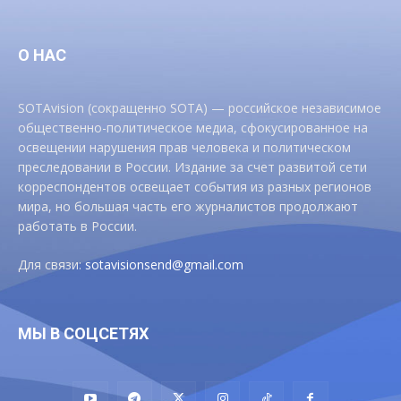
О НАС
SOTAvision (сокращенно SOTA) — российское независимое
общественно-политическое медиа, сфокусированное на
освещении нарушения прав человека и политическом
преследовании в России. Издание за счет развитой сети
корреспондентов освещает события из разных регионов
мира, но большая часть его журналистов продолжают
работать в России.
Для связи:
sotavisionsend@gmail.com
МЫ В СОЦСЕТЯХ