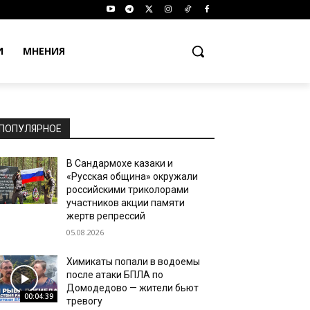
И
МНЕНИЯ
ПОПУЛЯРНОЕ
В Сандармохе казаки и
«Русская община» окружали
российскими триколорами
участников акции памяти
жертв репрессий
05.08.2026
Химикаты попали в водоемы
после атаки БПЛА по
Домодедово — жители бьют
00:04:39
тревогу