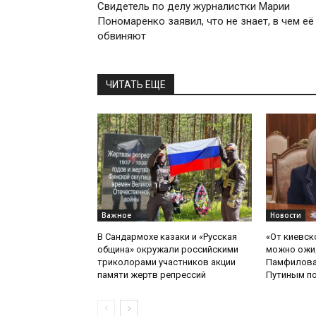
Свидетель по делу журналистки Марии
Пономаренко заявил, что не знает, в чем её
обвиняют
ЧИТАТЬ ЕЩЕ
Важное
Новости
В Сандармохе казаки и «Русская
«От киевск
община» окружали российскими
можно ожид
триколорами участников акции
Памфилова
памяти жертв репрессий
Путиным по