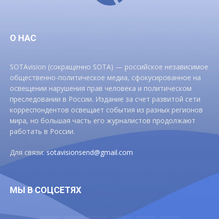
О НАС
SOTAvision (сокращенно SOTA) — российское независимое
общественно-политическое медиа, сфокусированное на
освещении нарушения прав человека и политическом
преследовании в России. Издание за счет развитой сети
корреспондентов освещает события из разных регионов
мира, но большая часть его журналистов продолжают
работать в России.
Для связи:
sotavisionsend@gmail.com
МЫ В СОЦСЕТЯХ