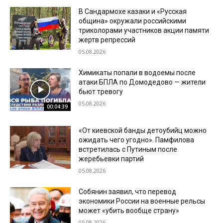
В Сандармохе казаки и «Русская
община» окружали российскими
триколорами участников акции памяти
жертв репрессий
05.08.2026
Химикаты попали в водоемы после
атаки БПЛА по Домодедово — жители
бьют тревогу
05.08.2026
00:04:39
«От киевской банды детоубийц можно
ожидать чего угодно». Памфилова
встретилась с Путиным после
жеребьевки партий
05.08.2026
Собянин заявил, что перевод
экономики России на военные рельсы
может «убить вообще страну»
05.08.2026