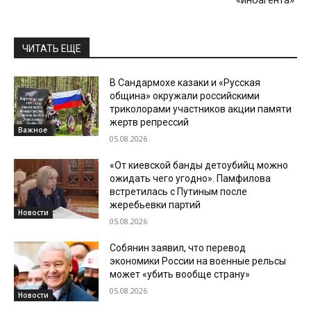
«иноагента»
ЧИТАТЬ ЕЩЕ
В Сандармохе казаки и «Русская
община» окружали российскими
триколорами участников акции памяти
жертв репрессий
Важное
05.08.2026
«От киевской банды детоубийц можно
ожидать чего угодно». Памфилова
встретилась с Путиным после
жеребьевки партий
Новости
05.08.2026
Собянин заявил, что перевод
экономики России на военные рельсы
может «убить вообще страну»
05.08.2026
Новости