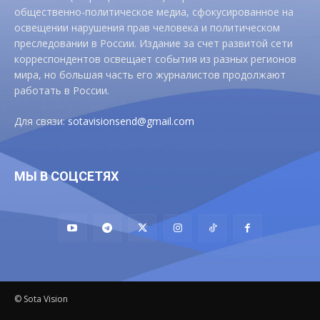
общественно-политическое медиа, сфокусированное на
освещении нарушения прав человека и политическом
преследовании в России. Издание за счет развитой сети
корреспондентов освещает события из разных регионов
мира, но большая часть его журналистов продолжают
работать в России.
Для связи:
sotavisionsend@gmail.com
МЫ В СОЦСЕТЯХ
© Sota Vision