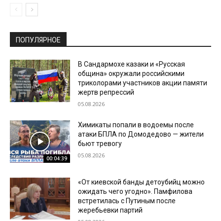
ПОПУЛЯРНОЕ
В Сандармохе казаки и «Русская
община» окружали российскими
триколорами участников акции памяти
жертв репрессий
05.08.2026
Химикаты попали в водоемы после
атаки БПЛА по Домодедово — жители
бьют тревогу
05.08.2026
00:04:39
«От киевской банды детоубийц можно
ожидать чего угодно». Памфилова
встретилась с Путиным после
жеребьевки партий