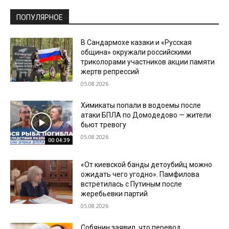
ПОПУЛЯРНОЕ
В Сандармохе казаки и «Русская
община» окружали российскими
триколорами участников акции памяти
жертв репрессий
05.08.2026
Химикаты попали в водоемы после
атаки БПЛА по Домодедово — жители
бьют тревогу
05.08.2026
00:04:39
«От киевской банды детоубийц можно
ожидать чего угодно». Памфилова
встретилась с Путиным после
жеребьевки партий
05.08.2026
Собянин заявил, что перевод