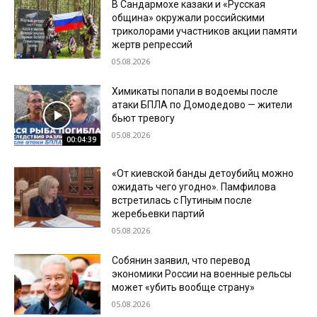
В Сандармохе казаки и «Русская
община» окружали российскими
триколорами участников акции памяти
жертв репрессий
05.08.2026
Химикаты попали в водоемы после
атаки БПЛА по Домодедово — жители
бьют тревогу
05.08.2026
00:04:39
«От киевской банды детоубийц можно
ожидать чего угодно». Памфилова
встретилась с Путиным после
жеребьевки партий
05.08.2026
Собянин заявил, что перевод
экономики России на военные рельсы
может «убить вообще страну»
05.08.2026