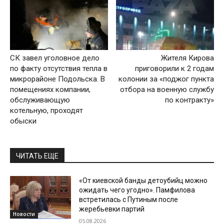
СК завел уголовное дело
Жителя Кирова
по факту отсутствия тепла в
приговорили к 2 годам
микрорайоне Подольска. В
колонии за «поджог пункта
помещениях компании,
отбора на военную службу
обслуживающую
по контракту»
котельную, проходят
обыски
ЧИТАТЬ ЕЩЕ
«От киевской банды детоубийц можно
ожидать чего угодно». Памфилова
встретилась с Путиным после
жеребьевки партий
Новости
05.08.2026