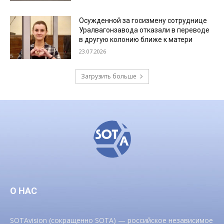
Осужденной за госизмену сотруднице
Уралвагонзавода отказали в переводе
в другую колонию ближе к матери
23.07.2026
Загрузить больше
О НАС
SOTAvision (сокращенно SOTA) — российское независимое