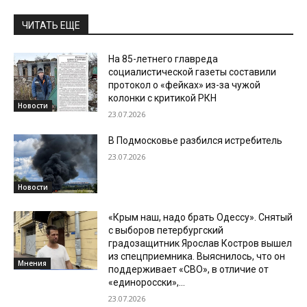
ЧИТАТЬ ЕЩЕ
На 85-летнего главреда
социалистической газеты составили
протокол о «фейках» из-за чужой
колонки с критикой РКН
Новости
23.07.2026
В Подмосковье разбился истребитель
23.07.2026
Новости
«Крым наш, надо брать Одессу». Снятый
с выборов петербургский
градозащитник Ярослав Костров вышел
из спецприемника. Выяснилось, что он
Мнения
поддерживает «СВО», в отличие от
«единоросски»,...
23.07.2026