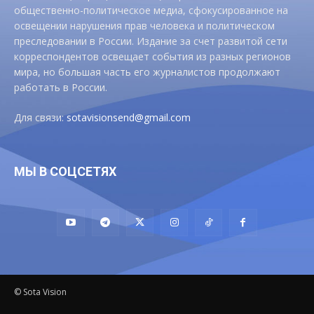
общественно-политическое медиа, сфокусированное на
освещении нарушения прав человека и политическом
преследовании в России. Издание за счет развитой сети
корреспондентов освещает события из разных регионов
мира, но большая часть его журналистов продолжают
работать в России.
Для связи:
sotavisionsend@gmail.com
МЫ В СОЦСЕТЯХ
© Sota Vision