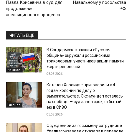
Павла Крисевича в суд для
Навальному у посольства
продолжения
РФ
апелляционного процесса
ЧИТАТЬ ЕЩЕ
В Сандармохе казаки и «Русская
община» окружали российскими
триколорами участников акции памяти
жертв репрессий
Важное
05.08.2026
Кетеван Хараидзе приговорили к 4
годам колонии по делу о
вымогательстве. Экс-мундеп осталась
на свободе — суд зачел срок, отбытый
Главное
ею в СИЗО
05.08.2026
Осужденной за госизмену сотруднице
Уралвагонзавода отказали в переводе