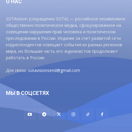
О НАС
SOTAvision (сокращенно SOTA) — российское независимое
общественно-политическое медиа, сфокусированное на
освещении нарушения прав человека и политическом
преследовании в России. Издание за счет развитой сети
корреспондентов освещает события из разных регионов
мира, но большая часть его журналистов продолжают
работать в России.
Для связи:
sotavisionsend@gmail.com
МЫ В СОЦСЕТЯХ