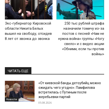
Экс-губернатор Кировской
250 тыс рублей штрафа
области Никита Белых
назначили томичу из-за
вышел на свободу, отсидев
постов с песней «Нам не
8 лет от звонка до звонка
нужна война» группы «Ногу
свело» и с видео акции
«Обними, если ты против
войны»
ЧИТАТЬ ЕЩЕ
«От киевской банды детоубийц можно
ожидать чего угодно». Памфилова
встретилась с Путиным после
жеребьевки партий
Новости
05.08.2026