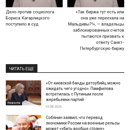
Дело против социолога
«Так биржа тут есть или
Бориса Кагарлицкого
она уже переехала на
поступило в суд
Мальдивы?!», — владельцы
заблокированных счетов
пытаются призвать к
ответу Санкт-
Петербургскую биржу
ЧИТАТЬ ЕЩЕ
«От киевской банды детоубийц можно
ожидать чего угодно». Памфилова
встретилась с Путиным после
жеребьевки партий
Новости
05.08.2026
Собянин заявил, что перевод
экономики России на военные рельсы
может «убить вообще страну»