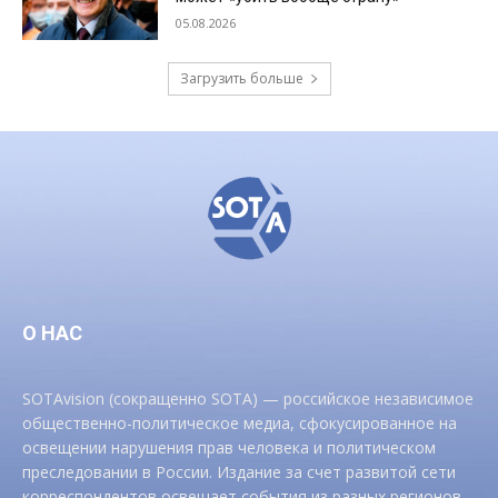
05.08.2026
Загрузить больше
О НАС
SOTAvision (сокращенно SOTA) — российское независимое
общественно-политическое медиа, сфокусированное на
освещении нарушения прав человека и политическом
преследовании в России. Издание за счет развитой сети
корреспондентов освещает события из разных регионов