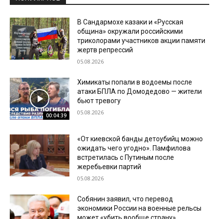
В Сандармохе казаки и «Русская
община» окружали российскими
триколорами участников акции памяти
жертв репрессий
05.08.2026
Химикаты попали в водоемы после
атаки БПЛА по Домодедово — жители
бьют тревогу
05.08.2026
00:04:39
«От киевской банды детоубийц можно
ожидать чего угодно». Памфилова
встретилась с Путиным после
жеребьевки партий
05.08.2026
Собянин заявил, что перевод
экономики России на военные рельсы
может «убить вообще страну»