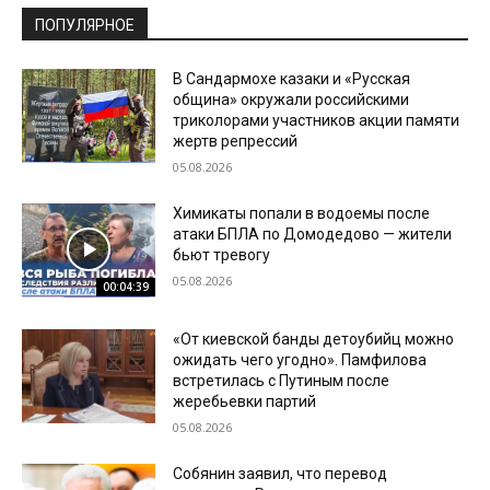
ПОПУЛЯРНОЕ
В Сандармохе казаки и «Русская
община» окружали российскими
триколорами участников акции памяти
жертв репрессий
05.08.2026
Химикаты попали в водоемы после
атаки БПЛА по Домодедово — жители
бьют тревогу
05.08.2026
00:04:39
«От киевской банды детоубийц можно
ожидать чего угодно». Памфилова
встретилась с Путиным после
жеребьевки партий
05.08.2026
Собянин заявил, что перевод