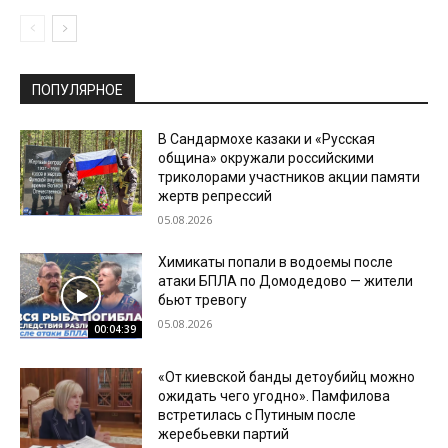
ПОПУЛЯРНОЕ
В Сандармохе казаки и «Русская
община» окружали российскими
триколорами участников акции памяти
жертв репрессий
05.08.2026
Химикаты попали в водоемы после
атаки БПЛА по Домодедово — жители
бьют тревогу
05.08.2026
00:04:39
«От киевской банды детоубийц можно
ожидать чего угодно». Памфилова
встретилась с Путиным после
жеребьевки партий