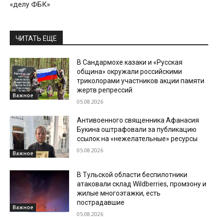
«делу ФБК»
ЧИТАТЬ ЕЩЕ
В Сандармохе казаки и «Русская
община» окружали российскими
триколорами участников акции памяти
жертв репрессий
Важное
05.08.2026
Антивоенного священника Афанасия
Букина оштрафовали за публикацию
ссылок на «нежелательные» ресурсы
05.08.2026
Важное
В Тульской области беспилотники
атаковали склад Wildberries, промзону и
жилые многоэтажки, есть
пострадавшие
Важное
05.08.2026