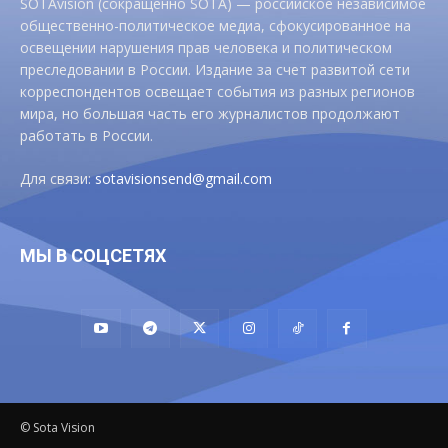
SOTAvision (сокращенно SOTA) — российское независимое
общественно-политическое медиа, сфокусированное на
освещении нарушения прав человека и политическом
преследовании в России. Издание за счет развитой сети
корреспондентов освещает события из разных регионов
мира, но большая часть его журналистов продолжают
работать в России.
Для связи:
sotavisionsend@gmail.com
МЫ В СОЦСЕТЯХ
© Sota Vision