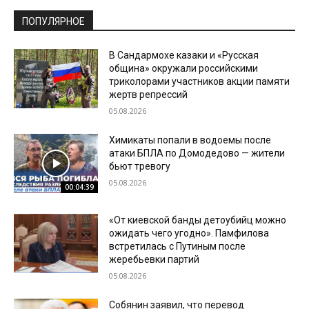
ПОПУЛЯРНОЕ
В Сандармохе казаки и «Русская
община» окружали российскими
триколорами участников акции памяти
жертв репрессий
05.08.2026
Химикаты попали в водоемы после
атаки БПЛА по Домодедово — жители
бьют тревогу
05.08.2026
00:04:39
«От киевской банды детоубийц можно
ожидать чего угодно». Памфилова
встретилась с Путиным после
жеребьевки партий
05.08.2026
Собянин заявил, что перевод