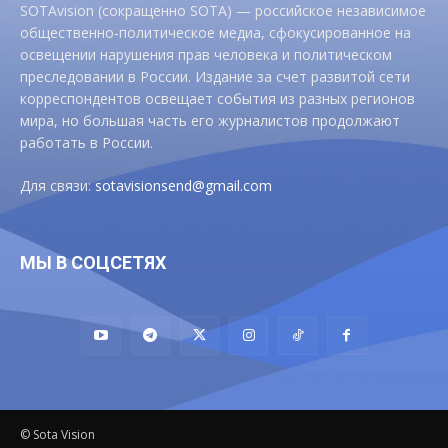
SOTAvision (сокращенно SOTA) — российское независимое
общественно-политическое медиа, сфокусированное на
освещении нарушения прав человека и политическом
преследовании в России. Издание за счет развитой сети
корреспондентов освещает события из разных регионов
мира, но большая часть его журналистов продолжают
работать в России.
Для связи:
sotavisionsend@gmail.com
МЫ В СОЦСЕТЯХ
© Sota Vision