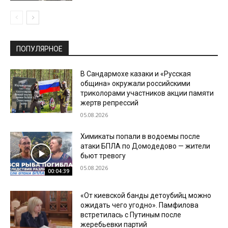
ПОПУЛЯРНОЕ
В Сандармохе казаки и «Русская
община» окружали российскими
триколорами участников акции памяти
жертв репрессий
05.08.2026
Химикаты попали в водоемы после
атаки БПЛА по Домодедово — жители
бьют тревогу
05.08.2026
00:04:39
«От киевской банды детоубийц можно
ожидать чего угодно». Памфилова
встретилась с Путиным после
жеребьевки партий