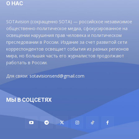
О НАС
SOTAvision (сокращенно SOTA) — российское независимое
общественно-политическое медиа, сфокусированное на
освещении нарушения прав человека и политическом
преследовании в России. Издание за счет развитой сети
корреспондентов освещает события из разных регионов
мира, но большая часть его журналистов продолжают
работать в России.
Для связи:
sotavisionsend@gmail.com
МЫ В СОЦСЕТЯХ