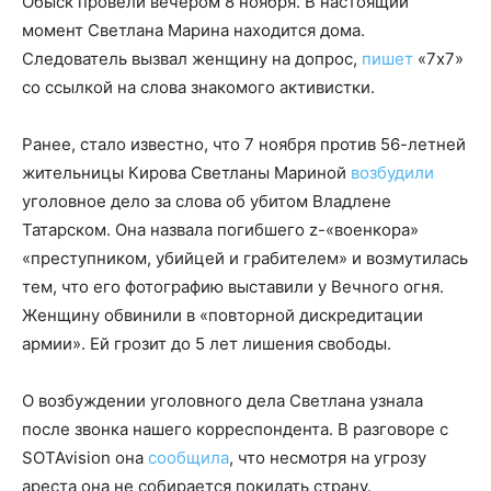
Обыск провели вечером 8 ноября. В настоящий
момент Светлана Марина находится дома.
Следователь вызвал женщину на допрос,
пишет
«7х7»
со ссылкой на слова знакомого активистки.
Ранее, стало известно, что 7 ноября против 56-летней
жительницы Кирова Светланы Мариной
возбудили
уголовное дело за слова об убитом Владлене
Татарском. Она назвала погибшего z-«военкора»
«преступником, убийцей и грабителем» и возмутилась
тем, что его фотографию выставили у Вечного огня.
Женщину обвинили в «повторной дискредитации
армии». Ей грозит до 5 лет лишения свободы.
О возбуждении уголовного дела Светлана узнала
после звонка нашего корреспондента. В разговоре с
SOTAvision она
сообщила
, что несмотря на угрозу
ареста она не собирается покидать страну.