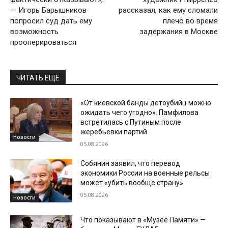
— Игорь Барышников
рассказал, как ему сломали
попросил суд дать ему
плечо во время
возможность
задержания в Москве
прооперироваться
ЧИТАТЬ ЕЩЕ
«От киевской банды детоубийц можно
ожидать чего угодно». Памфилова
встретилась с Путиным после
жеребьевки партий
Новости
05.08.2026
Собянин заявил, что перевод
экономики России на военные рельсы
может «убить вообще страну»
05.08.2026
Новости
Что показывают в «Музее Памяти» —