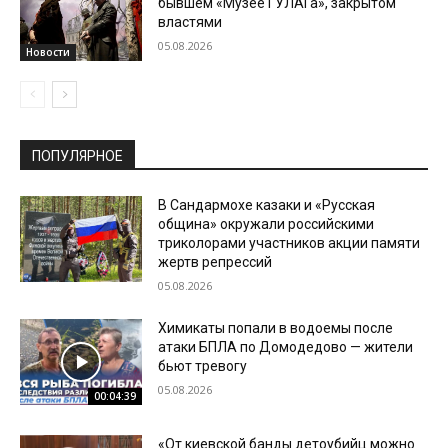
бывшем «Музее ГУЛАГа», закрытом
властями
05.08.2026
Новости
ПОПУЛЯРНОЕ
В Сандармохе казаки и «Русская
община» окружали российскими
триколорами участников акции памяти
жертв репрессий
05.08.2026
Химикаты попали в водоемы после
атаки БПЛА по Домодедово — жители
бьют тревогу
05.08.2026
00:04:39
«От киевской банды детоубийц можно