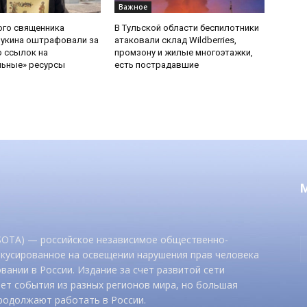
Важное
ого священника
В Тульской области беспилотники
Букина оштрафовали за
атаковали склад Wildberries,
 ссылок на
промзону и жилые многоэтажки,
льные» ресурсы
есть пострадавшие
 SOTA) — российское независимое общественно-
окусированное на освещении нарушения прав человека
вании в России. Издание за счет развитой сети
ет события из разных регионов мира, но большая
родолжают работать в России.