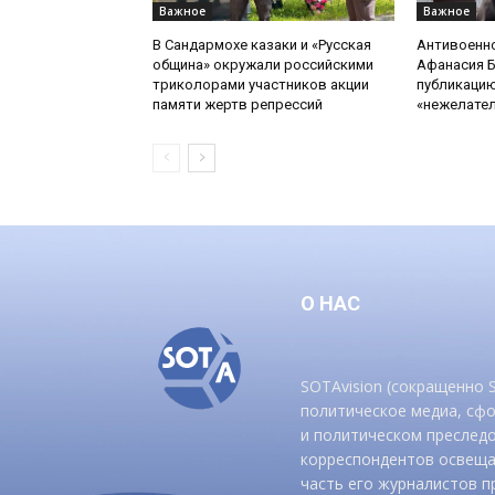
Важное
Важное
В Сандармохе казаки и «Русская
Антивоенн
община» окружали российскими
Афанасия 
триколорами участников акции
публикацию
памяти жертв репрессий
«нежелате
О НАС
SOTAvision (сокращенно
политическое медиа, сф
и политическом преследо
корреспондентов освеща
часть его журналистов п