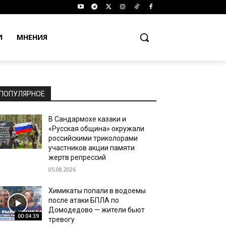
И
МНЕНИЯ
ПОПУЛЯРНОЕ
В Сандармохе казаки и
«Русская община» окружали
российскими триколорами
участников акции памяти
жертв репрессий
05.08.2026
Химикаты попали в водоемы
после атаки БПЛА по
Домодедово — жители бьют
00:04:39
тревогу