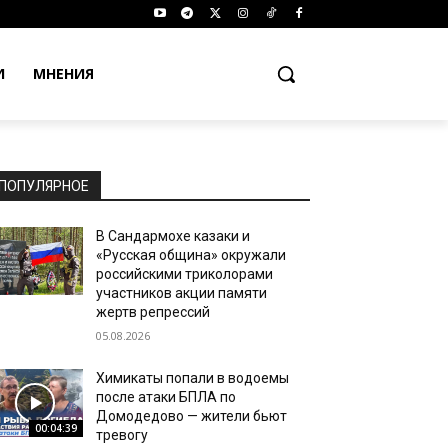
И
МНЕНИЯ
ПОПУЛЯРНОЕ
В Сандармохе казаки и
«Русская община» окружали
российскими триколорами
участников акции памяти
жертв репрессий
05.08.2026
Химикаты попали в водоемы
после атаки БПЛА по
Домодедово — жители бьют
00:04:39
тревогу