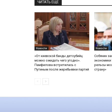
ЧИТАТЬ ЕЩЕ
Новости
Новости
«От киевской банды детоубийц
Собянин за
можно ожидать чего угодно».
экономики 
Памфилова встретилась с
рельсы мож
Путиным после жеребьевки партий
страну»