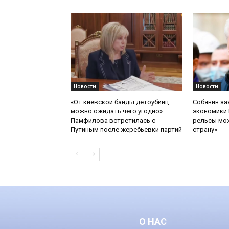
Новости
Новости
«От киевской банды детоубийц
Собянин за
можно ожидать чего угодно».
экономики 
Памфилова встретилась с
рельсы мож
Путиным после жеребьевки партий
страну»
О НАС