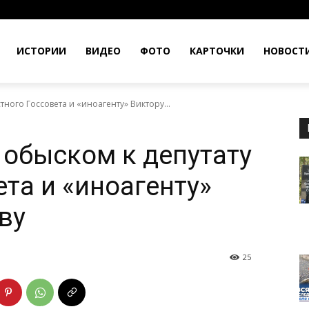
ИСТОРИИ
ВИДЕО
ФОТО
КАРТОЧКИ
НОВОСТ
ного Госсовета и «иноагенту» Виктору...
 обыском к депутату
та и «иноагенту»
ву
25