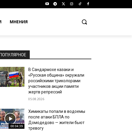
И
МНЕНИЯ
ПОПУЛЯРНОЕ
В Сандармохе казаки и
«Русская община» окружали
российскими триколорами
участников акции памяти
жертв репрессий
05.08.2026
Химикаты попали в водоемы
после атаки БПЛА по
Домодедово — жители бьют
00:04:39
тревогу