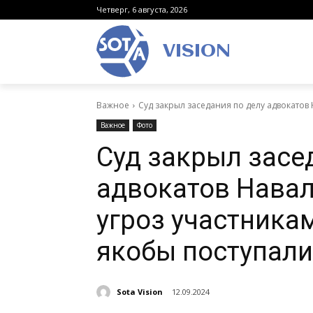
Четверг, 6 августа, 2026
VISION
Важное
Суд закрыл заседания по делу адвокатов 
Важное
Фото
Суд закрыл засе
адвокатов Навал
угроз участника
якобы поступали
Sota Vision
12.09.2024