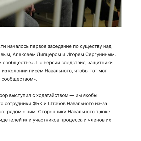
ти началось первое заседание по существу над
евым, Алексеем Липцером и Игорем Сергуниным.
м сообществе». По версии следствия, защитники
 из колонии писем Навального, чтобы тот мог
м сообществом».
рор выступил с ходатайством — им якобы
то сотрудники ФБК и Штабов Навального из-за
акже рядом с ним. Сторонники Навального также
видетелей или участников процесса и членов их