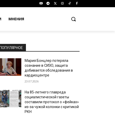
И
МНЕНИЯ
ПОПУЛЯРНОЕ
Мария Бонцлер потеряла
сознание в СИЗО, защита
добивается обследования в
кардиоцентре
23.07.2026
На 85-летнего главреда
социалистической газеты
составили протокол о «фейках»
из-за чужой колонки с критикой
РКН