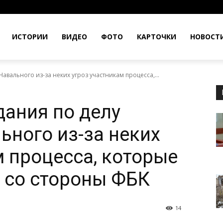
ИСТОРИИ
ВИДЕО
ФОТО
КАРТОЧКИ
НОВОСТ
Навального из-за неких угроз участникам процесса,...
дания по делу
ьного из-за неких
м процесса, которые
 со стороны ФБК
14