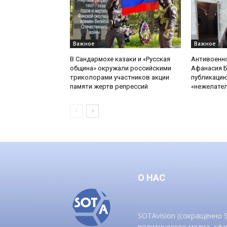
Важное
Важное
В Сандармохе казаки и «Русская
Антивоенн
община» окружали российскими
Афанасия 
триколорами участников акции
публикацию
памяти жертв репрессий
«нежелате
О НАС
SOTAvision (сокращенно
политическое медиа, сф