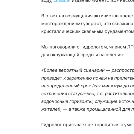
воду,
сказали
изданию «Агентство» неско
В ответ на возмущения активистов предс
месторождением) уверяют, что скважина
кристаллическим скальным фундаментом
Мы поговорили с гидрологом, членом Л
для окружающей среды и населения:
«Более вероятный сценарий — распростр
приведет к заражению почвы на прилега
неопределенный срок (как минимум до оч
сохранения статуса-кво, т.е. растительно
водоносные горизонты, служащие источн
жителей, — а также промышленной для п
Гидролог призывает не торопиться с ум