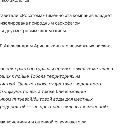
лько экологов.
тавители «Росатома» (именно эта компания владеет
 изолирована природным саркофагом:
 и двухметровым слоем глины.
ПР Александром Аривошкиным о возможных рисках
анение раствора урана и прочих тяжелых металлов
ющих к пойме Тобола территориях на
истки). Однако также существует вероятность
сть, фауна, почва, а также близлежащие
иком питьевой/бытовой воды для местных
редприятий — не претерпят сильных изменений».
озаключениями и оценкой случившегося: