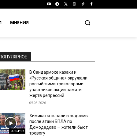
И
МНЕНИЯ
ПОПУЛЯРНОЕ
В Сандармохе казаки и
«Русская община» окружали
российскими триколорами
участников акции памяти
жертв репрессий
05.08.2026
Химикаты попали в водоемы
после атаки БПЛА по
Домодедово — жители бьют
00:04:39
тревогу