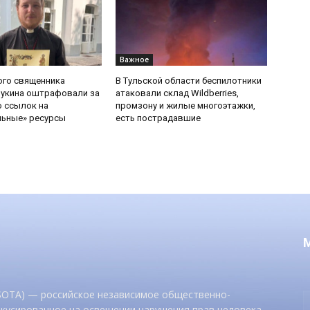
Важное
ого священника
В Тульской области беспилотники
Букина оштрафовали за
атаковали склад Wildberries,
 ссылок на
промзону и жилые многоэтажки,
льные» ресурсы
есть пострадавшие
 SOTA) — российское независимое общественно-
окусированное на освещении нарушения прав человека