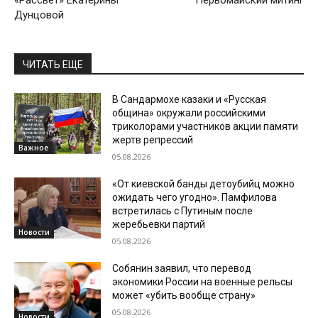
«Рассвет» Екатерины
Первомайский митинг
Дунцовой
ЧИТАТЬ ЕЩЕ
В Сандармохе казаки и «Русская
община» окружали российскими
триколорами участников акции памяти
жертв репрессий
Важное
05.08.2026
«От киевской банды детоубийц можно
ожидать чего угодно». Памфилова
встретилась с Путиным после
жеребьевки партий
Новости
05.08.2026
Собянин заявил, что перевод
экономики России на военные рельсы
может «убить вообще страну»
05.08.2026
Новости