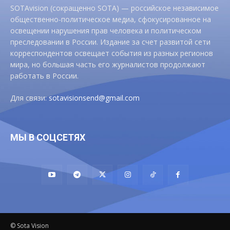
SOTAvision (сокращенно SOTA) — российское независимое
общественно-политическое медиа, сфокусированное на
освещении нарушения прав человека и политическом
преследовании в России. Издание за счет развитой сети
корреспондентов освещает события из разных регионов
мира, но большая часть его журналистов продолжают
работать в России.
Для связи:
sotavisionsend@gmail.com
МЫ В СОЦСЕТЯХ
© Sota Vision