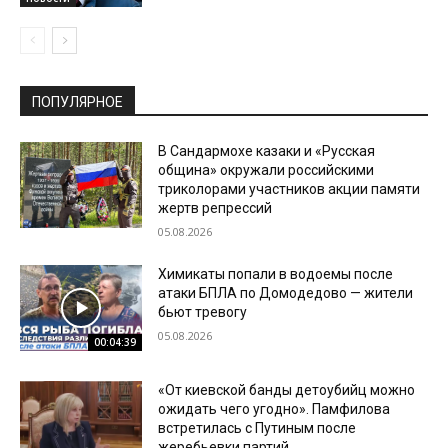
ПОПУЛЯРНОЕ
В Сандармохе казаки и «Русская
община» окружали российскими
триколорами участников акции памяти
жертв репрессий
05.08.2026
Химикаты попали в водоемы после
атаки БПЛА по Домодедово — жители
бьют тревогу
05.08.2026
00:04:39
«От киевской банды детоубийц можно
ожидать чего угодно». Памфилова
встретилась с Путиным после
жеребьевки партий