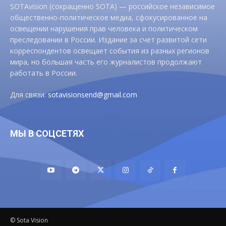
SOTAvision (сокращенно SOTA) — российское независимое
общественно-политическое медиа, сфокусированное на
освещении нарушения прав человека и политическом
преследовании в России. Издание за счет развитой сети
корреспондентов освещает события из разных регионов
мира, но большая часть его журналистов продолжают
работать в России.
Для связи:
sotavisionsend@gmail.com
МЫ В СОЦСЕТЯХ
© Sota Vision