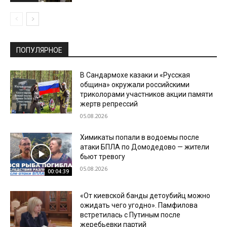
ПОПУЛЯРНОЕ
В Сандармохе казаки и «Русская
община» окружали российскими
триколорами участников акции памяти
жертв репрессий
05.08.2026
Химикаты попали в водоемы после
атаки БПЛА по Домодедово — жители
бьют тревогу
05.08.2026
00:04:39
«От киевской банды детоубийц можно
ожидать чего угодно». Памфилова
встретилась с Путиным после
жеребьевки партий