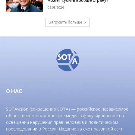
может «убить вообще страну»
05.08.2026
Загрузить больше
О НАС
SOTAvision (сокращенно SOTA) — российское независимое
общественно-политическое медиа, сфокусированное на
освещении нарушения прав человека и политическом
преследовании в России. Издание за счет развитой сети