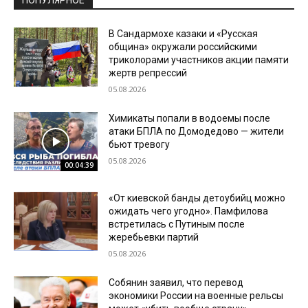
ПОПУЛЯРНОЕ
В Сандармохе казаки и «Русская
община» окружали российскими
триколорами участников акции памяти
жертв репрессий
05.08.2026
Химикаты попали в водоемы после
атаки БПЛА по Домодедово — жители
бьют тревогу
05.08.2026
00:04:39
«От киевской банды детоубийц можно
ожидать чего угодно». Памфилова
встретилась с Путиным после
жеребьевки партий
05.08.2026
Собянин заявил, что перевод
экономики России на военные рельсы