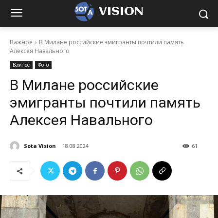
VISION
Важное
В Милане российские эмигранты почтили память
Алексея Навального
Важное
Фото
В Милане российские
эмигранты почтили память
Алексея Навального
Sota Vision
18.08.2024
61