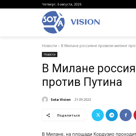
Четверг, 6 августа, 2026
VISION
Новости
В Милане россияне провели митинг про
Новости
В Милане россия
против Путина
Sota Vision
21.09.2023
Поделиться
В Милане, на площади Кордузио проходи