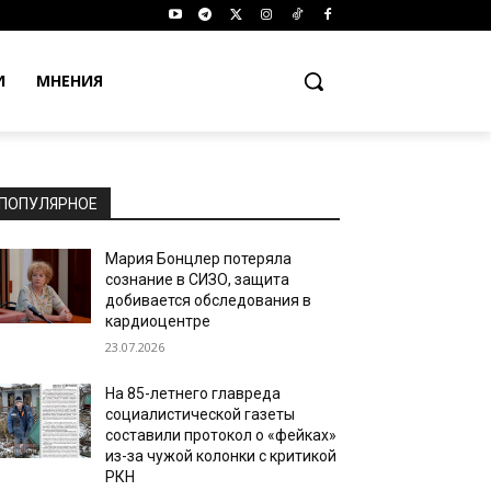
И
МНЕНИЯ
ПОПУЛЯРНОЕ
Мария Бонцлер потеряла
сознание в СИЗО, защита
добивается обследования в
кардиоцентре
23.07.2026
На 85-летнего главреда
социалистической газеты
составили протокол о «фейках»
из-за чужой колонки с критикой
РКН