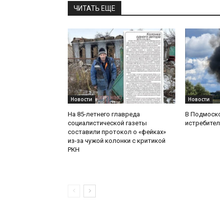
ЧИТАТЬ ЕЩЕ
Новости
Новости
На 85-летнего главреда
В Подмоск
социалистической газеты
истребител
составили протокол о «фейках»
из-за чужой колонки с критикой
РКН