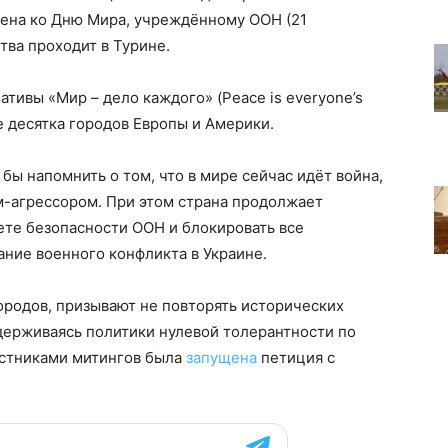
рочена ко Дню Мира, учреждённому ООН (21
тва проходит в Турине.
тивы «Мир – дело каждого» (Peace is everyone’s
е десятка городов Европы и Америки.
ы напомнить о том, что в мире сейчас идёт война,
м-агрессором. При этом страна продолжает
ете безопасности ООН и блокировать все
ние военного конфликта в Украине.
ородов, призывают не повторять исторических
идерживаясь политики нулевой толерантности по
астниками митингов была
запущена
петиция c