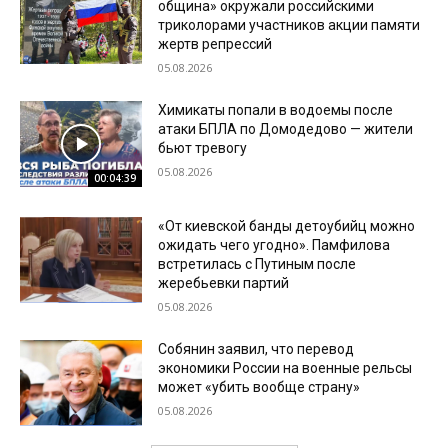
община» окружали российскими
триколорами участников акции памяти
жертв репрессий
05.08.2026
Химикаты попали в водоемы после
атаки БПЛА по Домодедово — жители
бьют тревогу
05.08.2026
00:04:39
«От киевской банды детоубийц можно
ожидать чего угодно». Памфилова
встретилась с Путиным после
жеребьевки партий
05.08.2026
Собянин заявил, что перевод
экономики России на военные рельсы
может «убить вообще страну»
05.08.2026