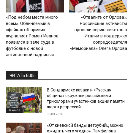
«Под небом места много
«Отвалите от Орлова».
всем». Обвиняемый в
Российские активисты
«фейках об армии»
провели серию пикетов в
журналист Роман Иванов
Италии в поддержку
появился в зале суда в
сопредседателя
футболке с новой
«Мемориала» Олега Орлова
антивоенной надписью
ЧИТАТЬ ЕЩЕ
В Сандармохе казаки и «Русская
община» окружали российскими
триколорами участников акции памяти
жертв репрессий
Важное
05.08.2026
«От киевской банды детоубийц можно
ожидать чего угодно». Памфилова