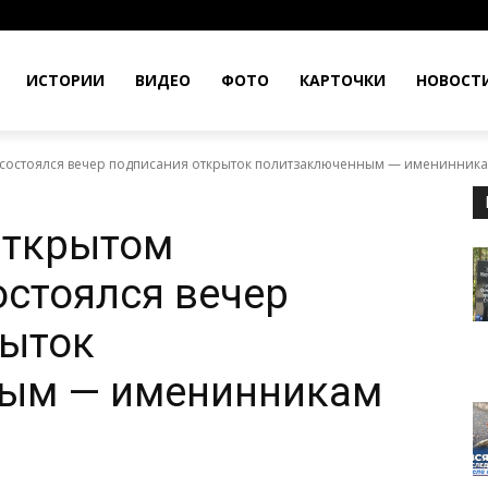
ИСТОРИИ
ВИДЕО
ФОТО
КАРТОЧКИ
НОВОСТ
 состоялся вечер подписания открыток политзаключенным — именинник
Открытом
остоялся вечер
рыток
ым — именинникам