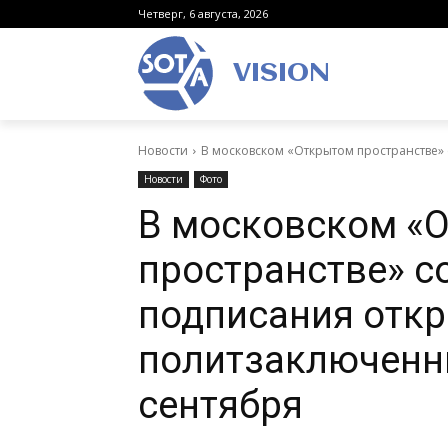
Четверг, 6 августа, 2026
VISION
Новости
В московском «Открытом пространстве»
Новости
Фото
В московском «
пространстве» с
подписания отк
политзаключенн
сентября