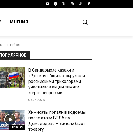
И
МНЕНИЯ
ам сентября
ПОПУЛЯРНОЕ
В Сандармохе казаки и
«Русская община» окружали
российскими триколорами
участников акции памяти
жертв репрессий
05.08.2026
Химикаты попали в водоемы
после атаки БПЛА по
Домодедово — жители бьют
00:04:39
тревогу