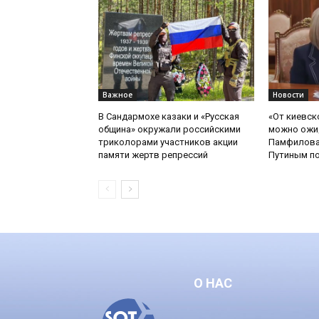
Важное
Новости
В Сандармохе казаки и «Русская
«От киевск
община» окружали российскими
можно ожид
триколорами участников акции
Памфилова
памяти жертв репрессий
Путиным по
О НАС