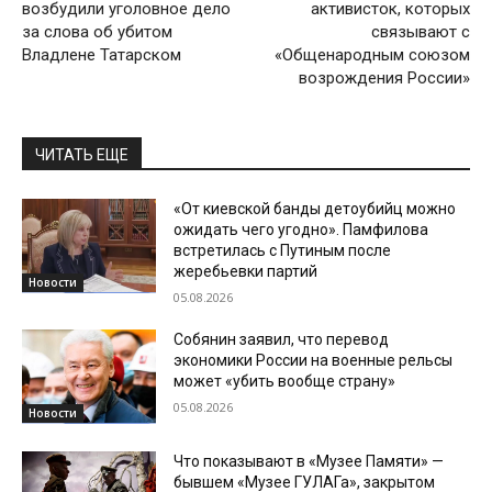
возбудили уголовное дело
активисток, которых
за слова об убитом
связывают с
Владлене Татарском
«Общенародным союзом
возрождения России»
ЧИТАТЬ ЕЩЕ
«От киевской банды детоубийц можно
ожидать чего угодно». Памфилова
встретилась с Путиным после
жеребьевки партий
Новости
05.08.2026
Собянин заявил, что перевод
экономики России на военные рельсы
может «убить вообще страну»
05.08.2026
Новости
Что показывают в «Музее Памяти» —
бывшем «Музее ГУЛАГа», закрытом