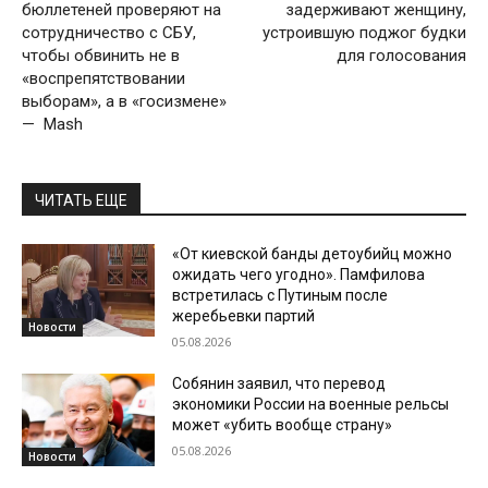
бюллетеней проверяют на
задерживают женщину,
сотрудничество с СБУ,
устроившую поджог будки
чтобы обвинить не в
для голосования
«воспрепятствовании
выборам», а в «госизмене»
— Мash
ЧИТАТЬ ЕЩЕ
«От киевской банды детоубийц можно
ожидать чего угодно». Памфилова
встретилась с Путиным после
жеребьевки партий
Новости
05.08.2026
Собянин заявил, что перевод
экономики России на военные рельсы
может «убить вообще страну»
05.08.2026
Новости