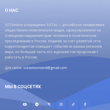
О НАС
SOTAvision (сокращенно SOTA) — российское независимое
общественно-политическое медиа, сфокусированное на
освещении нарушения прав человека и политическом
преследовании в России. Издание за счет развитой сети
корреспондентов освещает события из разных регионов
мира, но большая часть его журналистов продолжают
работать в России.
Для связи:
sotavisionsend@gmail.com
МЫ В СОЦСЕТЯХ