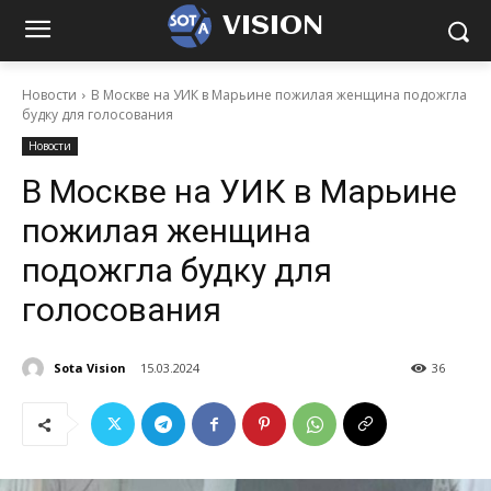
VISION
Новости
В Москве на УИК в Марьине пожилая женщина подожгла
будку для голосования
Новости
В Москве на УИК в Марьине
пожилая женщина
подожгла будку для
голосования
Sota Vision
15.03.2024
36