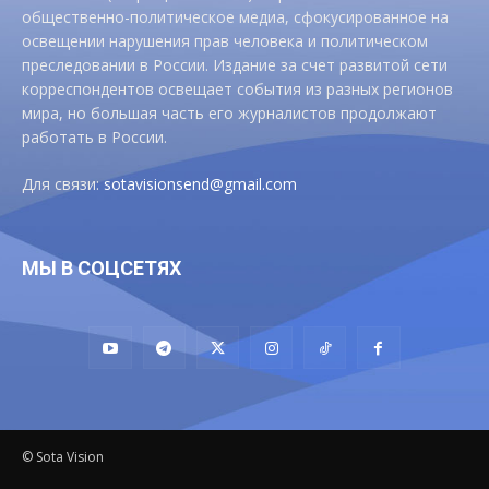
общественно-политическое медиа, сфокусированное на
освещении нарушения прав человека и политическом
преследовании в России. Издание за счет развитой сети
корреспондентов освещает события из разных регионов
мира, но большая часть его журналистов продолжают
работать в России.
Для связи:
sotavisionsend@gmail.com
МЫ В СОЦСЕТЯХ
© Sota Vision