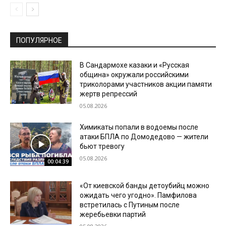
ПОПУЛЯРНОЕ
В Сандармохе казаки и «Русская
община» окружали российскими
триколорами участников акции памяти
жертв репрессий
05.08.2026
Химикаты попали в водоемы после
атаки БПЛА по Домодедово — жители
бьют тревогу
05.08.2026
00:04:39
«От киевской банды детоубийц можно
ожидать чего угодно». Памфилова
встретилась с Путиным после
жеребьевки партий