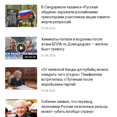
В Сандармохе казаки и «Русская
община» окружали российскими
триколорами участников акции памяти
жертв репрессий
05.08.2026
Химикаты попали в водоемы после
атаки БПЛА по Домодедово — жители
бьют тревогу
05.08.2026
00:04:39
«От киевской банды детоубийц можно
ожидать чего угодно». Памфилова
встретилась с Путиным после
жеребьевки партий
05.08.2026
Собянин заявил, что перевод
экономики России на военные рельсы
может «убить вообще страну»