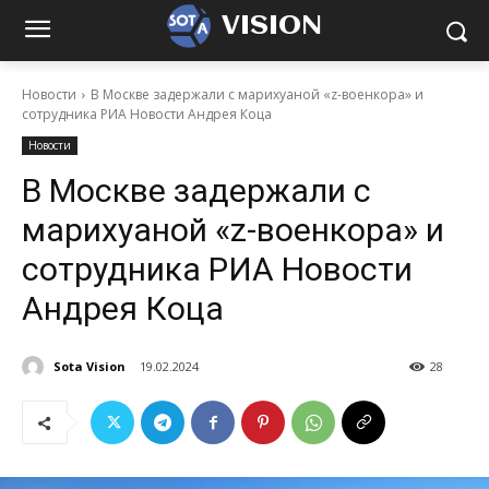
VISION
Новости
В Москве задержали с марихуаной «z-военкора» и
сотрудника РИА Новости Андрея Коца
Новости
В Москве задержали с
марихуаной «z-военкора» и
сотрудника РИА Новости
Андрея Коца
Sota Vision
19.02.2024
28