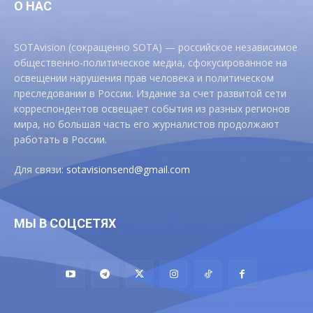
О НАС
SOTAvision (сокращенно SOTA) — российское независимое
общественно-политическое медиа, сфокусированное на
освещении нарушения прав человека и политическом
преследовании в России. Издание за счет развитой сети
корреспондентов освещает события из разных регионов
мира, но большая часть его журналистов продолжают
работать в России.
Для связи:
sotavisionsend@gmail.com
МЫ В СОЦСЕТЯХ