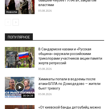
бывшем «Музее ГУЛАГа», закрытом
властями
05.08.2026
Новости
ПОПУЛЯРНОЕ
В Сандармохе казаки и «Русская
община» окружали российскими
триколорами участников акции памяти
жертв репрессий
05.08.2026
Химикаты попали в водоемы после
атаки БПЛА по Домодедово — жители
бьют тревогу
05.08.2026
00:04:39
«От киевской банды детоубийц можно