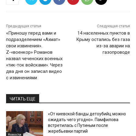
Предыдущая статья
Следующая статья
«Приношу перед вами и
14 населенных пунктов в
подразделением «Ахмат»
Крыму остались без газа
свои извинения».
из-за аварии на
Z-«военкор» Романов
газопроводе
назвал чеченских военных
«тик-ток войсками». Через
два дня он записал видео
с извинениями
ЧИТАТЬ ЕЩЕ
«От киевской банды детоубийц можно
ожидать чего угодно». Памфилова
встретилась с Путиным после
жеребьевки партий
Новости