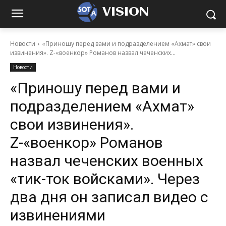
VISION
Новости
«Приношу перед вами и подразделением «Ахмат» свои
извинения». Z-«военкор» Романов назвал чеченских...
Новости
«Приношу перед вами и
подразделением «Ахмат»
свои извинения».
Z-«военкор» Романов
назвал чеченских военных
«тик-ток войсками». Через
два дня он записал видео с
извинениями