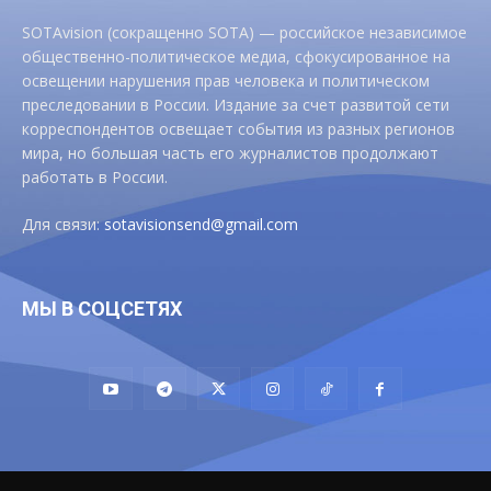
SOTAvision (сокращенно SOTA) — российское независимое
общественно-политическое медиа, сфокусированное на
освещении нарушения прав человека и политическом
преследовании в России. Издание за счет развитой сети
корреспондентов освещает события из разных регионов
мира, но большая часть его журналистов продолжают
работать в России.
Для связи:
sotavisionsend@gmail.com
МЫ В СОЦСЕТЯХ