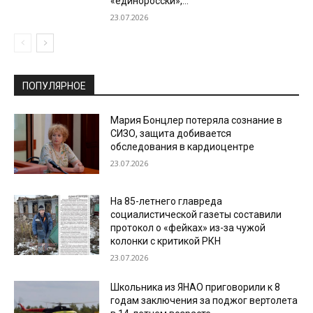
«единоросски»,...
23.07.2026
ПОПУЛЯРНОЕ
Мария Бонцлер потеряла сознание в
СИЗО, защита добивается
обследования в кардиоцентре
23.07.2026
На 85-летнего главреда
социалистической газеты составили
протокол о «фейках» из-за чужой
колонки с критикой РКН
23.07.2026
Школьника из ЯНАО приговорили к 8
годам заключения за поджог вертолета