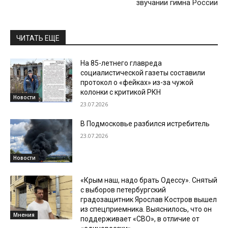
звучании гимна России
ЧИТАТЬ ЕЩЕ
На 85-летнего главреда
социалистической газеты составили
протокол о «фейках» из-за чужой
колонки с критикой РКН
Новости
23.07.2026
В Подмосковье разбился истребитель
23.07.2026
Новости
«Крым наш, надо брать Одессу». Снятый
с выборов петербургский
градозащитник Ярослав Костров вышел
из спецприемника. Выяснилось, что он
Мнения
поддерживает «СВО», в отличие от