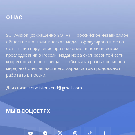
О НАС
SOTAvision (сокращенно SOTA) — российское независимое
общественно-политическое медиа, сфокусированное на
освещении нарушения прав человека и политическом
преследовании в России. Издание за счет развитой сети
корреспондентов освещает события из разных регионов
мира, но большая часть его журналистов продолжают
работать в России.
Для связи:
sotavisionsend@gmail.com
МЫ В СОЦСЕТЯХ