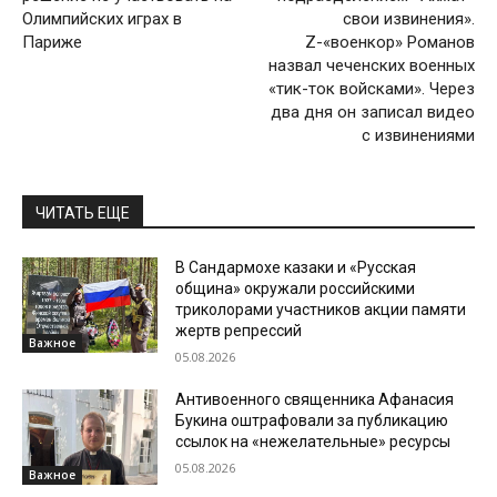
Олимпийских играх в
свои извинения».
Париже
Z-«военкор» Романов
назвал чеченских военных
«тик-ток войсками». Через
два дня он записал видео
с извинениями
ЧИТАТЬ ЕЩЕ
В Сандармохе казаки и «Русская
община» окружали российскими
триколорами участников акции памяти
жертв репрессий
Важное
05.08.2026
Антивоенного священника Афанасия
Букина оштрафовали за публикацию
ссылок на «нежелательные» ресурсы
05.08.2026
Важное