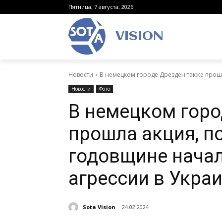
Пятница, 7 августа, 2026
VISION
Новости
В немецком городе Дрезден также прошл
Новости
Фото
В немецком горо
прошла акция, п
годовщине начал
агрессии в Укра
Sota Vision
24.02.2024