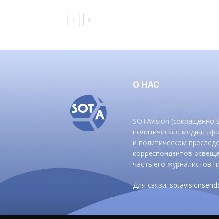
О НАС
SOTAvision (сокращенно
политическое медиа, сф
и политическом преследо
корреспондентов освеща
часть его журналистов п
Для связи:
sotavisionsen