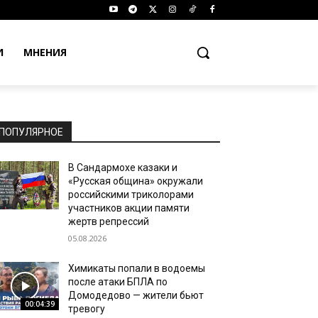
И
МНЕНИЯ
ПОПУЛЯРНОЕ
В Сандармохе казаки и
«Русская община» окружали
российскими триколорами
участников акции памяти
жертв репрессий
05.08.2026
Химикаты попали в водоемы
после атаки БПЛА по
Домодедово — жители бьют
00:04:39
тревогу