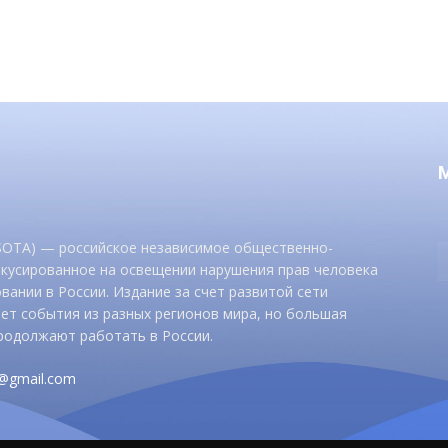
 SOTA) — российское независимое общественно-
окусированное на освещении нарушения прав человека
вании в России. Издание за счет развитой сети
ет события из разных регионов мира, но большая
родолжают работать в России.
d@gmail.com