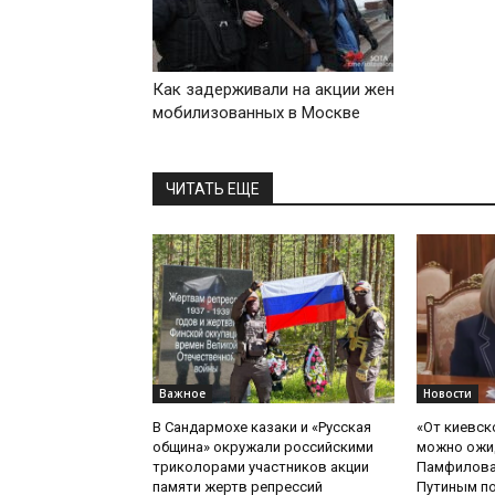
Как задерживали на акции жен
мобилизованных в Москве
ЧИТАТЬ ЕЩЕ
Важное
Новости
В Сандармохе казаки и «Русская
«От киевск
община» окружали российскими
можно ожид
триколорами участников акции
Памфилова
памяти жертв репрессий
Путиным по