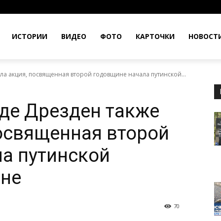
ИСТОРИИ
ВИДЕО
ФОТО
КАРТОЧКИ
НОВОСТ
а акция, посвященная второй годовщине начала путинской...
де Дрезден также
освященная второй
а путинской
ине
70