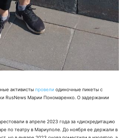
тные активисты
провели
одиночные пикеты с
тки RusNews Марии Пономаренко. О задержании
рестовали в апреле 2023 года за «дискредитацию
аре по театру в Мариуполе. До ноября ее держали в
т, но в январе 2023 снова поместили в изолятор, а