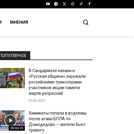
И
МНЕНИЯ
ПОПУЛЯРНОЕ
В Сандармохе казаки и
«Русская община» окружали
российскими триколорами
участников акции памяти
жертв репрессий
05.08.2026
Химикаты попали в водоемы
после атаки БПЛА по
Домодедово — жители бьют
00:04:39
тревогу