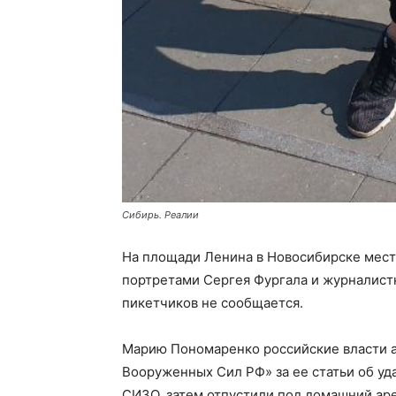
Сибирь. Реалии
На площади Ленина в Новосибирске мес
портретами Сергея Фургала и журналис
пикетчиков не сообщается.
Марию Пономаренко российские власти а
Вооруженных Сил РФ» за ее статьи об уд
СИЗО, затем отпустили под домашний арес