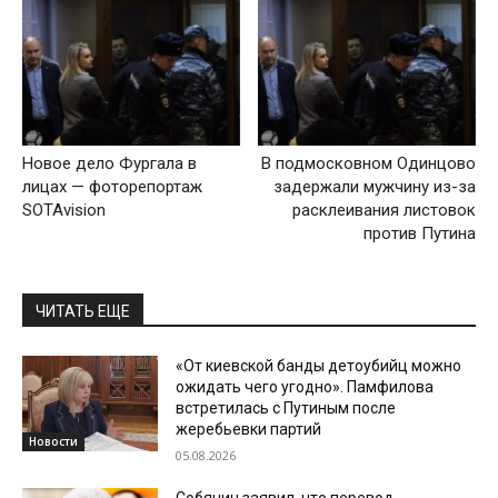
Новое дело Фургала в
В подмосковном Одинцово
лицах — фоторепортаж
задержали мужчину из-за
SOTAvision
расклеивания листовок
против Путина
ЧИТАТЬ ЕЩЕ
«От киевской банды детоубийц можно
ожидать чего угодно». Памфилова
встретилась с Путиным после
жеребьевки партий
Новости
05.08.2026