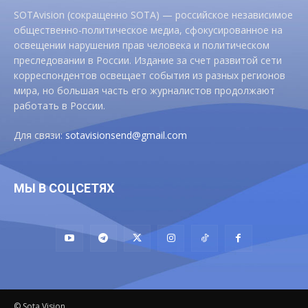
SOTAvision (сокращенно SOTA) — российское независимое
общественно-политическое медиа, сфокусированное на
освещении нарушения прав человека и политическом
преследовании в России. Издание за счет развитой сети
корреспондентов освещает события из разных регионов
мира, но большая часть его журналистов продолжают
работать в России.
Для связи:
sotavisionsend@gmail.com
МЫ В СОЦСЕТЯХ
© Sota Vision