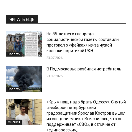
ЧИТАТЬ ЕЩЕ
На 85-летнего главреда
социалистической газеты составили
протокол о «фейках» из-за чужой
колонки с критикой РКН
Новости
23.07.2026
В Подмосковье разбился истребитель
23.07.2026
Новости
«Крым наш, надо брать Одессу». Снятый
с выборов петербургский
градозащитник Ярослав Костров вышел
из спецприемника. Выяснилось, что он
Мнения
поддерживает «СВО», в отличие от
«единоросски»,...