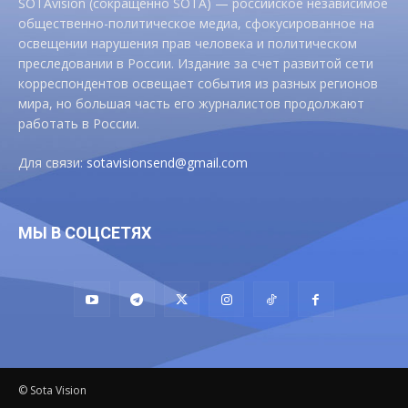
SOTAvision (сокращенно SOTA) — российское независимое
общественно-политическое медиа, сфокусированное на
освещении нарушения прав человека и политическом
преследовании в России. Издание за счет развитой сети
корреспондентов освещает события из разных регионов
мира, но большая часть его журналистов продолжают
работать в России.
Для связи:
sotavisionsend@gmail.com
МЫ В СОЦСЕТЯХ
© Sota Vision