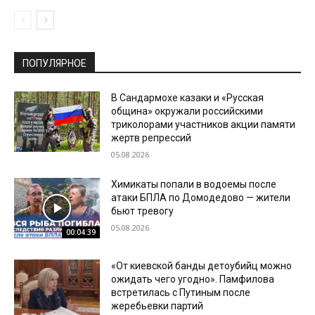
ПОПУЛЯРНОЕ
В Сандармохе казаки и «Русская
община» окружали российскими
триколорами участников акции памяти
жертв репрессий
05.08.2026
Химикаты попали в водоемы после
атаки БПЛА по Домодедово — жители
бьют тревогу
05.08.2026
00:04:39
«От киевской банды детоубийц можно
ожидать чего угодно». Памфилова
встретилась с Путиным после
жеребьевки партий