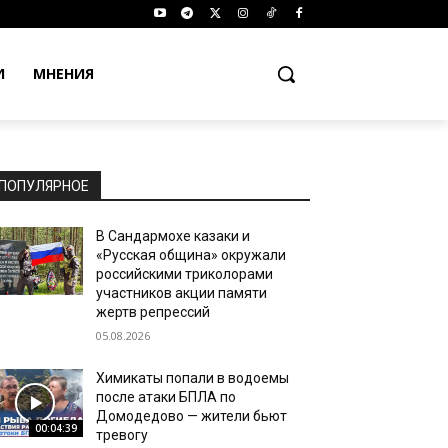
И
МНЕНИЯ
ПОПУЛЯРНОЕ
В Сандармохе казаки и
«Русская община» окружали
российскими триколорами
участников акции памяти
жертв репрессий
05.08.2026
Химикаты попали в водоемы
после атаки БПЛА по
Домодедово — жители бьют
00:04:39
тревогу