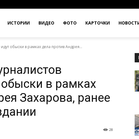
ИСТОРИИ
ВИДЕО
ФОТО
КАРТОЧКИ
НОВОСТ
идут обыски в рамках дела против Андрея...
журналистов
 обыски в рамках
рея Захарова, ранее
здании
28