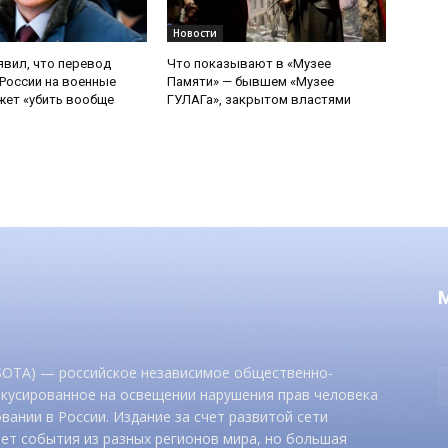
Новости
явил, что перевод
Что показывают в «Музее
России на военные
Памяти» — бывшем «Музее
ет «убить вообще
ГУЛАГа», закрытом властями
 SOTA) — российское независимое общественно-
окусированное на освещении нарушения прав человека
вании в России. Издание за счет развитой сети
ет события из разных регионов мира, но большая