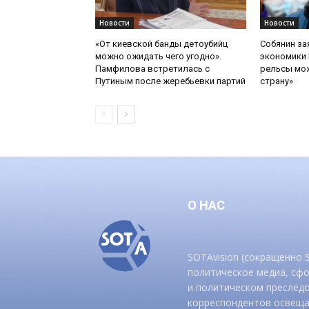
Новости
Новости
«От киевской банды детоубийц
Собянин за
можно ожидать чего угодно».
экономики 
Памфилова встретилась с
рельсы мож
Путиным после жеребьевки партий
страну»
О НАС
SOTAvision (сокращенно
политическое медиа, сф
и политическом преследо
корреспондентов освеща