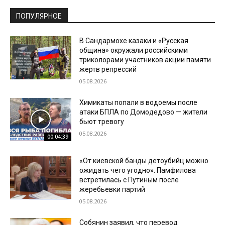
ПОПУЛЯРНОЕ
В Сандармохе казаки и «Русская
община» окружали российскими
триколорами участников акции памяти
жертв репрессий
05.08.2026
Химикаты попали в водоемы после
атаки БПЛА по Домодедово — жители
бьют тревогу
05.08.2026
00:04:39
«От киевской банды детоубийц можно
ожидать чего угодно». Памфилова
встретилась с Путиным после
жеребьевки партий
05.08.2026
Собянин заявил, что перевод