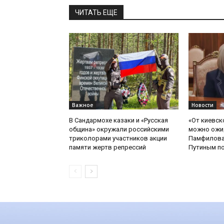
ЧИТАТЬ ЕЩЕ
Важное
Новости
В Сандармохе казаки и «Русская
«От киевск
община» окружали российскими
можно ожид
триколорами участников акции
Памфилова
памяти жертв репрессий
Путиным по