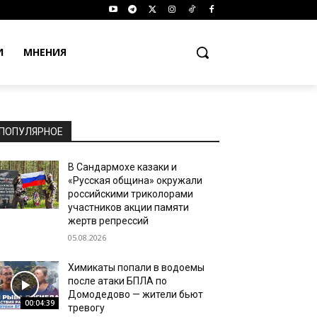
И
МНЕНИЯ
ПОПУЛЯРНОЕ
В Сандармохе казаки и
«Русская община» окружали
российскими триколорами
участников акции памяти
жертв репрессий
05.08.2026
Химикаты попали в водоемы
после атаки БПЛА по
Домодедово — жители бьют
00:04:39
тревогу