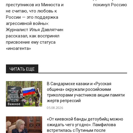
преступников из Минюста и
покинул Россию
не считаю, что любовь к
России — это поддержка
агрессивной войны»:
Журналист Илья Давлятчин
рассказал, как воспринял
присвоение ему статуса
«иноагента»
ЧИТАТЬ ЕЩЕ
В Сандармохе казаки и «Русская
община» окружали российскими
триколорами участников акции памяти
жертв репрессий
Важное
05.08.2026
«От киевской банды детоубийц можно
ожидать чего угодно». Памфилова
встретилась с Путиным после