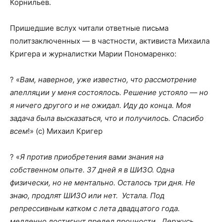
Корнильев.
Пришедшие вслух читали ответные письма
политзаключенных — в частности, активиста Михаила
Кригера и журналистки Марии Пономаренко:
? «
Вам, наверное, уже известно, что рассмотрение
апелляции у меня состоялось. Решение устояло — но
я ничего другого и не ожидал. Иду до конца. Моя
задача была высказаться, что и получилось. Спасибо
всем
!» (с) Михаил Кригер
? «
Я против приобретения вами знания на
собственном опыте. 37 дней я в ШИЗО. Одна
физически, но не ментально. Осталось три дня. Не
знаю, продлят ШИЗО или нет. Устала. Под
репрессивным катком с лета двадцатого года.
медленно достигнут предел прочности. Держусь