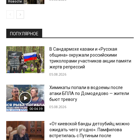
Новости
ПОПУЛЯРНОЕ
В Сандармохе казаки и «Русская
община» окружали российскими
триколорами участников акции памяти
жертв репрессий
05.08.2026
Химикаты попали в водоемы после
атаки БПЛА по Домодедово — жители
бьют тревогу
05.08.2026
00:04:39
«От киевской банды детоубийц можно
ожидать чего угодно». Памфилова
встретилась с Путиным после