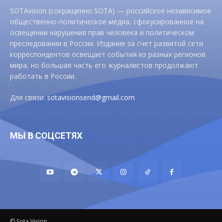
SOTAvision (сокращенно SOTA) — российское независимое
общественно-политическое медиа, сфокусированное на
освещении нарушения прав человека и политическом
преследовании в России. Издание за счет развитой сети
корреспондентов освещает события из разных регионов
мира, но большая часть его журналистов продолжают
работать в России.
Для связи:
sotavisionsend@gmail.com
МЫ В СОЦСЕТЯХ
© Sota Vision